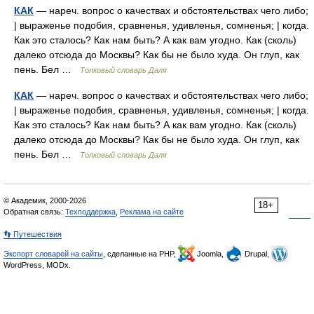
КАК
— нареч. вопрос о качествах и обстоятельствах чего либо;
| выраженье подобия, сравненья, удивленья, сомненья; | когда.
Как это сталось? Как нам быть? А как вам угодно. Как (сколь)
далеко отсюда до Москвы? Как бы не было худа. Он глуп, как
пень. Бел …
Толковый словарь Даля
КАК
— нареч. вопрос о качествах и обстоятельствах чего либо;
| выраженье подобия, сравненья, удивленья, сомненья; | когда.
Как это сталось? Как нам быть? А как вам угодно. Как (сколь)
далеко отсюда до Москвы? Как бы не было худа. Он глуп, как
пень. Бел …
Толковый словарь Даля
© Академик, 2000-2026
18+
Обратная связь:
Техподдержка
,
Реклама на сайте
👣 Путешествия
Экспорт словарей на сайты
, сделанные на PHP,
Joomla,
Drupal,
WordPress, MODx.