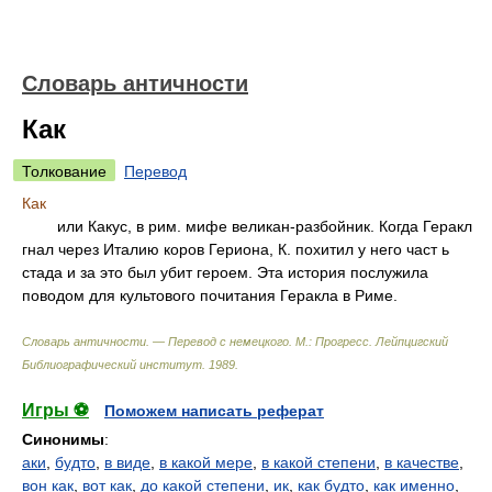
Словарь античности
Как
Толкование
Перевод
Как
или Какус, в рим. мифе великан-разбойник. Когда Геракл
гнал через Италию коров Гериона, К. похитил у него част ь
стада и за это был убит героем. Эта история послужила
поводом для культового почитания Геракла в Риме.
Словарь античности. — Перевод с немецкого. М.: Прогресс
.
Лейпцигский
Библиографический институт
.
1989
.
Игры ⚽
Поможем написать реферат
Синонимы
:
аки
,
будто
,
в виде
,
в какой мере
,
в какой степени
,
в качестве
,
вон как
,
вот как
,
до какой степени
,
ик
,
как будто
,
как именно
,