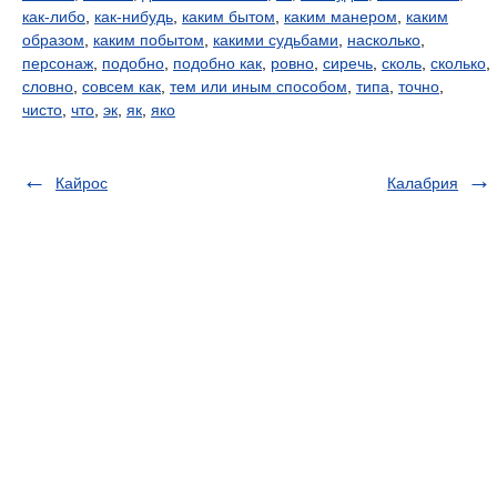
как-либо
,
как-нибудь
,
каким бытом
,
каким манером
,
каким
образом
,
каким побытом
,
какими судьбами
,
насколько
,
персонаж
,
подобно
,
подобно как
,
ровно
,
сиречь
,
сколь
,
сколько
,
словно
,
совсем как
,
тем или иным способом
,
типа
,
точно
,
чисто
,
что
,
эк
,
як
,
яко
Кайрос
Калабрия